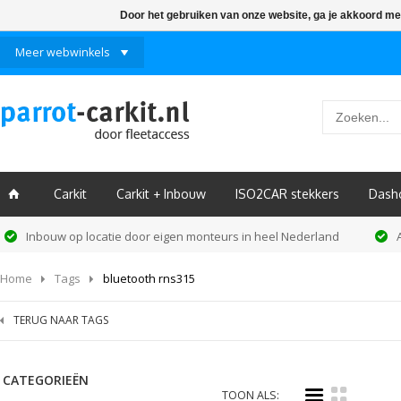
Door het gebruiken van onze website, ga je akkoord me
Meer webwinkels
Carkit
Carkit + Inbouw
ISO2CAR stekkers
Dash
ï
Inbouw op locatie door eigen monteurs in heel Nederland
Home
Tags
bluetooth rns315
TERUG NAAR TAGS
CATEGORIEËN
i
k
TOON ALS: