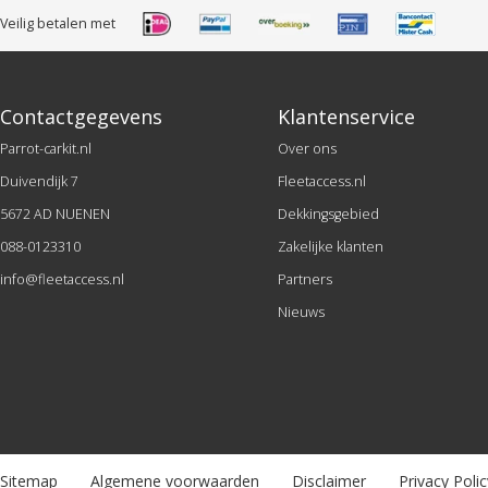
Veilig betalen met
Contactgegevens
Klantenservice
Parrot-carkit.nl
Over ons
Duivendijk 7
Fleetaccess.nl
5672 AD NUENEN
Dekkingsgebied
088-0123310
Zakelijke klanten
info@fleetaccess.nl
Partners
Nieuws
Sitemap
Algemene voorwaarden
Disclaimer
Privacy Polic