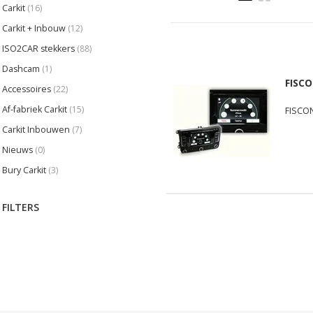
Carkit
(16)
Carkit + Inbouw
(12)
ISO2CAR stekkers
(88)
Dashcam
(1)
FISCO
Accessoires
(22)
Af-fabriek Carkit
(15)
FISCON
Carkit Inbouwen
(7)
Nieuws
(0)
Bury Carkit
(3)
FILTERS