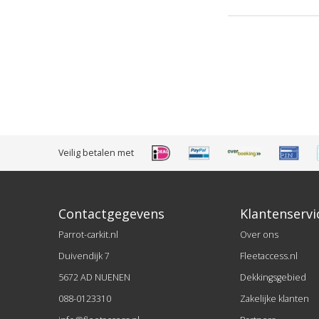
Veilig betalen met
Contactgegevens
Klantenservi
Parrot-carkit.nl
Over ons
Duivendijk 7
Fleetaccess.nl
5672 AD NUENEN
Dekkingsgebied
088-0123310
Zakelijke klanten