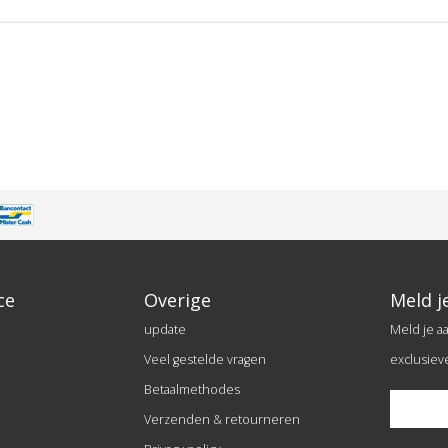
ce
Overige
Meld j
update
Meld je a
Veel gestelde vragen
exclusiev
Betaalmethodes
Verzenden & retourneren