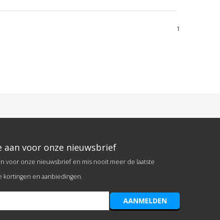
1
e aan voor onze nieuwsbrief
an voor onze nieuwsbrief en mis nooit meer de laatste
e kortingen en aanbiedingen.
AANMELDEN