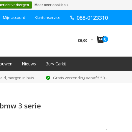
bericht verbergen
Meer over cookies »
088-0123310
Mijn account
Klantenservice
I
0
€0,00
nbouwen
Nieuws
Bury Carkit
eld, morgen in huis
Gratis verzending vanaf € 50,-
 bmw 3 serie
1