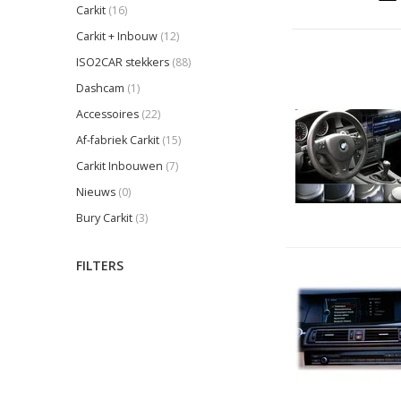
Carkit
(16)
Carkit + Inbouw
(12)
ISO2CAR stekkers
(88)
Dashcam
(1)
Accessoires
(22)
Af-fabriek Carkit
(15)
Carkit Inbouwen
(7)
Nieuws
(0)
Bury Carkit
(3)
FILTERS