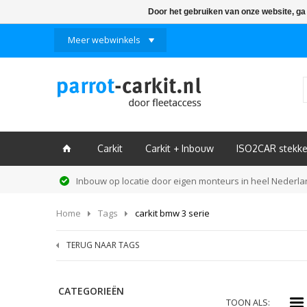
Door het gebruiken van onze website, ga
Meer webwinkels
Carkit
Carkit + Inbouw
ISO2CAR stekke
ï
Inbouw op locatie door eigen monteurs in heel Nederl
Home
Tags
carkit bmw 3 serie
TERUG NAAR TAGS
CATEGORIEËN
i
TOON ALS: