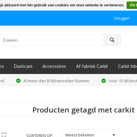
 je akkoord met het gebruik van cookies om onze website te verbeteren.
Dit 
Inloggen
ô
rs
Dashcam
Accessoires
Af-fabriek Carkit
Carkit I
and
Al meer dan 8.000 tevreden klanten
Voor 15.00 best
Producten getagd met carkit
k
Meest bekeken
SORTEREN OP: