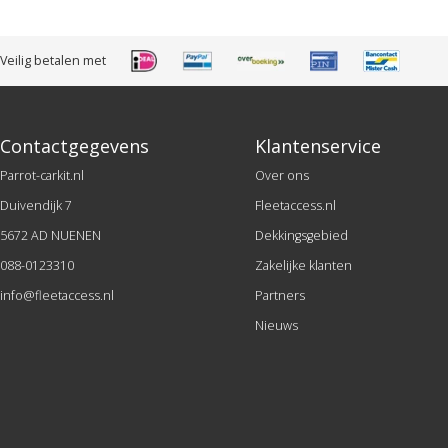
Veilig betalen met
Contactgegevens
Klantenservice
Parrot-carkit.nl
Over ons
Duivendijk 7
Fleetaccess.nl
5672 AD NUENEN
Dekkingsgebied
088-0123310
Zakelijke klanten
info@fleetaccess.nl
Partners
Nieuws