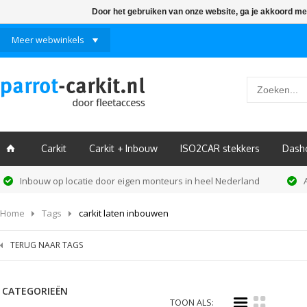
Door het gebruiken van onze website, ga je akkoord me
Meer webwinkels
Carkit
Carkit + Inbouw
ISO2CAR stekkers
Dash
ï
Inbouw op locatie door eigen monteurs in heel Nederland
Home
Tags
carkit laten inbouwen
TERUG NAAR TAGS
CATEGORIEËN
i
k
TOON ALS: