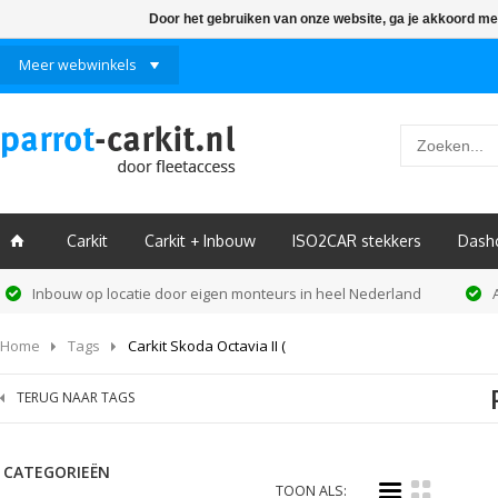
Door het gebruiken van onze website, ga je akkoord me
Meer webwinkels
Carkit
Carkit + Inbouw
ISO2CAR stekkers
Dash
ï
Inbouw op locatie door eigen monteurs in heel Nederland
Home
Tags
Carkit Skoda Octavia II (
TERUG NAAR TAGS
CATEGORIEËN
i
k
TOON ALS: