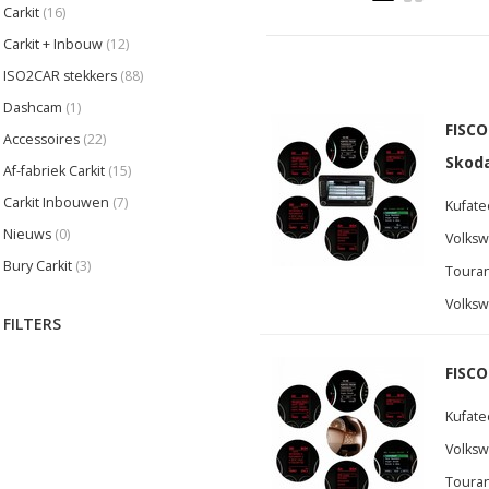
Carkit
(16)
Carkit + Inbouw
(12)
ISO2CAR stekkers
(88)
Dashcam
(1)
FISCO
Accessoires
(22)
Skod
Af-fabriek Carkit
(15)
Carkit Inbouwen
(7)
Kufate
Nieuws
(0)
Volksw
Bury Carkit
(3)
Touran
Volksw
FILTERS
FISCO
Kufate
Volksw
Touran