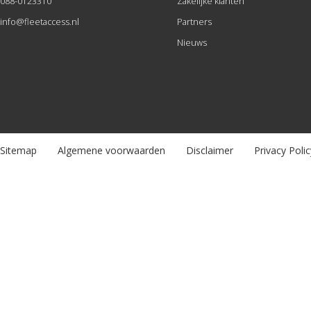
088-0123310
Zakelijke klanten
info@fleetaccess.nl
Partners
Nieuws
Sitemap
Algemene voorwaarden
Disclaimer
Privacy Polic