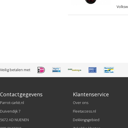
Volksw
Veilig betalen met
Contactgegevens
Klantenservice
Parrot-carkit.nl
Over ons
Duivendijk 7
Fleetaccess.nl
5672 AD NUENEN
Dekkingsgebied