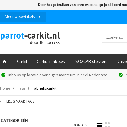
Door het gebruiken van onze website, ga je akkoord me
Meer webwinkels
Carkit
Carkit + Inbouw
ISO2CAR stekkers
Dash
ï
Inbouw op locatie door eigen monteurs in heel Nederland
Home
Tags
fabriekscarkit
TERUG NAAR TAGS
CATEGORIEËN
i
k
TOON ALS: