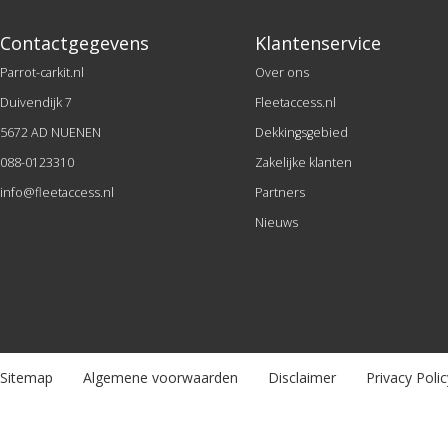
Contactgegevens
Klantenservice
Parrot-carkit.nl
Over ons
Duivendijk 7
Fleetaccess.nl
5672 AD NUENEN
Dekkingsgebied
088-0123310
Zakelijke klanten
info@fleetaccess.nl
Partners
Nieuws
Sitemap
Algemene voorwaarden
Disclaimer
Privacy Polic