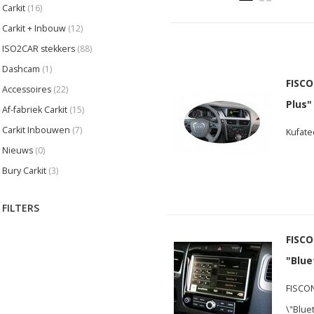
Carkit
(16)
Carkit + Inbouw
(12)
ISO2CAR stekkers
(88)
Dashcam
(1)
FISCO
Accessoires
(22)
Plus"
Af-fabriek Carkit
(15)
Carkit Inbouwen
(7)
Kufatec
Nieuws
(0)
Bury Carkit
(3)
FILTERS
FISCO
"Blue
FISCON
\"Blue