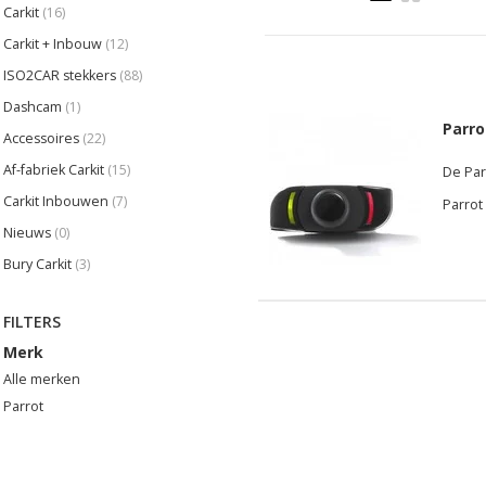
Carkit
(16)
Carkit + Inbouw
(12)
ISO2CAR stekkers
(88)
Dashcam
(1)
Parro
Accessoires
(22)
Af-fabriek Carkit
(15)
De Par
Carkit Inbouwen
(7)
Parrot
Nieuws
(0)
Bury Carkit
(3)
FILTERS
Merk
Alle merken
Parrot