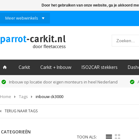
Door het gebruiken van onze website, ga je akkoord me
Meer webwinkels
Carkit
Carkit + Inbouw
ISO2CAR stekkers
Dash
ï
Inbouw op locatie door eigen monteurs in heel Nederland
Home
Tags
inbouw ck3000
TERUG NAAR TAGS
CATEGORIEËN
i
k
TOON ALS: