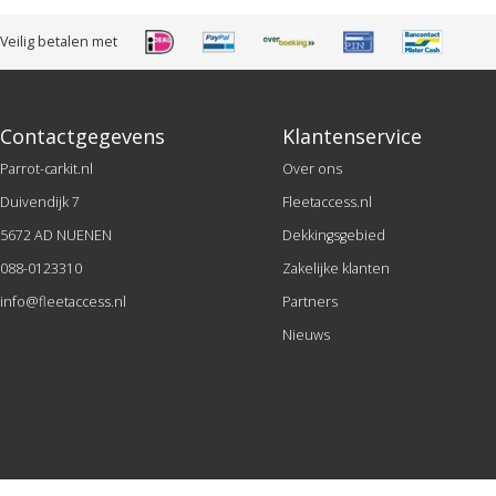
Veilig betalen met
Contactgegevens
Klantenservice
Parrot-carkit.nl
Over ons
Duivendijk 7
Fleetaccess.nl
5672 AD NUENEN
Dekkingsgebied
088-0123310
Zakelijke klanten
info@fleetaccess.nl
Partners
Nieuws