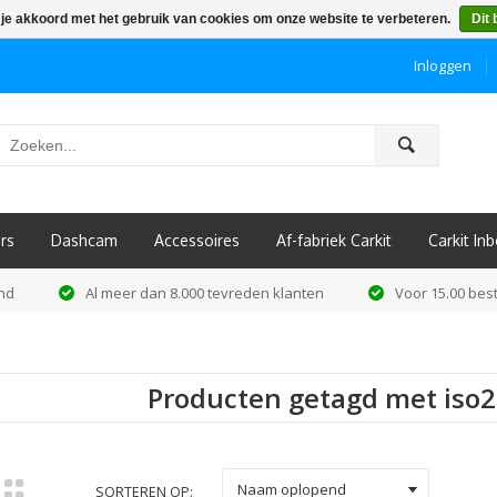
 je akkoord met het gebruik van cookies om onze website te verbeteren.
Dit 
Inloggen
ô
rs
Dashcam
Accessoires
Af-fabriek Carkit
Carkit I
and
Al meer dan 8.000 tevreden klanten
Voor 15.00 best
Producten getagd met iso2
k
Naam oplopend
SORTEREN OP: