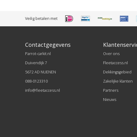
Veilig betalen met
Contactgegevens
Klantenservi
Parrot-carkit.nl
Over ons
Duivendijk 7
Fleetaccess.nl
5672 AD NUENEN
Dekkingsgebied
088-0123310
Zakelijke klanten
info@fleetaccess.nl
Partners
Nieuws