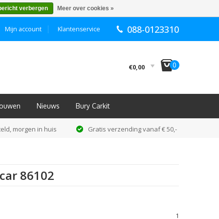
bericht verbergen
Meer over cookies »
088-0123310
Mijn account
Klantenservice
I
0
€0,00
nbouwen
Nieuws
Bury Carkit
eld, morgen in huis
Gratis verzending vanaf € 50,-
car 86102
1