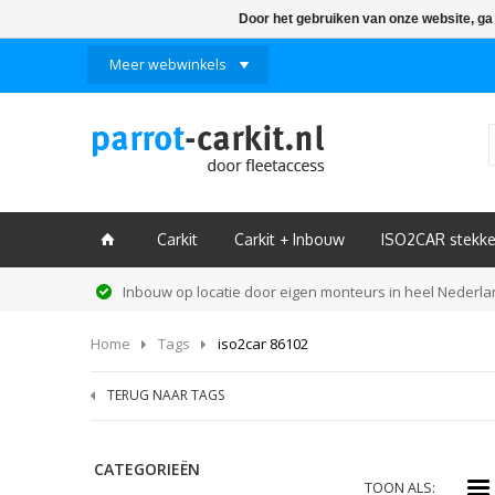
Door het gebruiken van onze website, ga
Meer webwinkels
Carkit
Carkit + Inbouw
ISO2CAR stekke
ï
Inbouw op locatie door eigen monteurs in heel Nederl
Home
Tags
iso2car 86102
TERUG NAAR TAGS
CATEGORIEËN
i
TOON ALS: