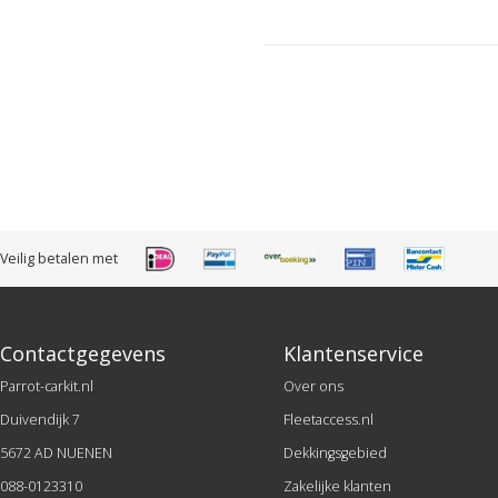
Veilig betalen met
Contactgegevens
Klantenservice
Parrot-carkit.nl
Over ons
Duivendijk 7
Fleetaccess.nl
5672 AD NUENEN
Dekkingsgebied
088-0123310
Zakelijke klanten