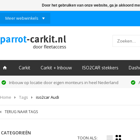
Door het gebruiken van onze website, ga je akkoord me
Meer webwinkels
Carkit
Carkit + Inbouw
ISO2CAR stekkers
Dash
ï
Inbouw op locatie door eigen monteurs in heel Nederland
Home
Tags
iso2car Audi
TERUG NAAR TAGS
CATEGORIEËN
i
k
TOON ALS: