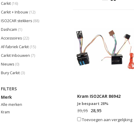
Carkit
(16)
Carkit + Inbouw
(12)
ISO2CAR stekkers
(88)
Dashcam
(1)
Accessoires
(22)
Af-fabriek Carkit
(15)
Carkit Inbouwen
(7)
Nieuws
(0)
Bury Carkit
(3)
FILTERS
Kram ISO2CAR 86942
Merk
Je bespaart 28%
Alle merken
39,95
28,95
Kram
Toevoegen aan vergelijking