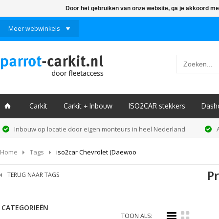
Door het gebruiken van onze website, ga je akkoord me
Meer webwinkels
Carkit
Carkit + Inbouw
ISO2CAR stekkers
Dash
ï
Inbouw op locatie door eigen monteurs in heel Nederland
Home
Tags
iso2car Chevrolet (Daewoo
P
TERUG NAAR TAGS
CATEGORIEËN
i
k
TOON ALS: