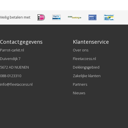
Veilig betalen met
Contactgegevens
Klantenservice
Parrot-carkit.nl
Over ons
Duivendijk 7
Fleetaccess.nl
5672 AD NUENEN
Dekkingsgebied
088-0123310
Zakelijke klanten
info@fleetaccess.nl
Partners
Nieuws