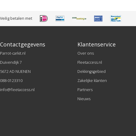
Veilig betalen met
Contactgegevens
Klantenservice
Parrot-carkit.nl
Over ons
Duivendijk 7
Fleetaccess.nl
5672 AD NUENEN
Dekkingsgebied
088-0123310
Zakelijke klanten
info@fleetaccess.nl
Partners
Nieuws