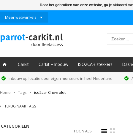
Door het gebruiken van onze website, ga je akkoord me
Meer webwinkels
Carkit
Carkit + Inbouw
ISO2CAR stekkers
Dash
ï
Inbouw op locatie door eigen monteurs in heel Nederland
Home
Tags
iso2car Chevrolet
TERUG NAAR TAGS
CATEGORIEËN
i
k
TOON ALS: