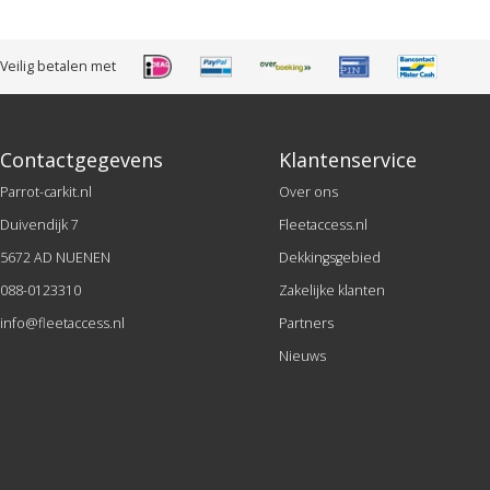
Veilig betalen met
Contactgegevens
Klantenservice
Parrot-carkit.nl
Over ons
Duivendijk 7
Fleetaccess.nl
5672 AD NUENEN
Dekkingsgebied
088-0123310
Zakelijke klanten
info@fleetaccess.nl
Partners
Nieuws