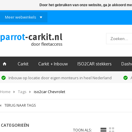
Door het gebruiken van onze website, ga je akkoord me
Meer webwinkels
Carkit
Carkit + Inbouw
ISO2CAR stekkers
Dash
ï
Inbouw op locatie door eigen monteurs in heel Nederland
Home
Tags
iso2car Chevrolet
TERUG NAAR TAGS
CATEGORIEËN
i
k
TOON ALS: