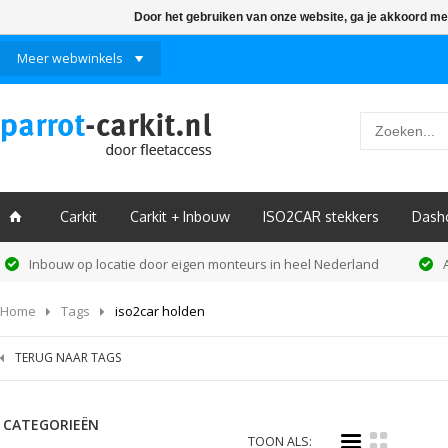
Door het gebruiken van onze website, ga je akkoord me
Meer webwinkels
Carkit
Carkit + Inbouw
ISO2CAR stekkers
Dash
ï
Inbouw op locatie door eigen monteurs in heel Nederland
Home
Tags
iso2car holden
TERUG NAAR TAGS
CATEGORIEËN
i
k
TOON ALS: