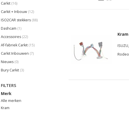
Carkit
(16)
Carkit + Inbouw
(12)
ISO2CAR stekkers
(88)
Dashcam
(1)
Kram
Accessoires
(22)
Af-fabriek Carkit
(15)
ISUZU,
Carkit Inbouwen
(7)
Rodeo,
Nieuws
(0)
Bury Carkit
(3)
FILTERS
Merk
Alle merken
Kram