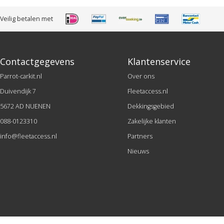
Veilig betalen met
Contactgegevens
Klantenservice
Parrot-carkit.nl
Over ons
Duivendijk 7
Fleetaccess.nl
5672 AD NUENEN
Dekkingsgebied
088-0123310
Zakelijke klanten
info@fleetaccess.nl
Partners
Nieuws