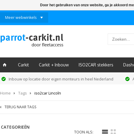
Door het gebruiken van onze website, ga je akkoord me
Meer webwinkels
Carkit
Carkit + Inbouw
ISO2CAR stekkers
Dash
ï
Inbouw op locatie door eigen monteurs in heel Nederland
Home
Tags
iso2car Lincoln
TERUG NAAR TAGS
CATEGORIEËN
i
k
TOON ALS: