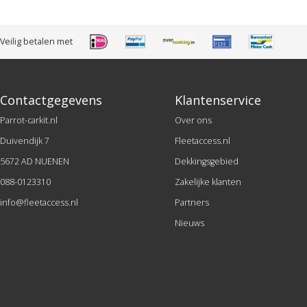
Veilig betalen met
Contactgegevens
Klantenservice
Parrot-carkit.nl
Over ons
Duivendijk 7
Fleetaccess.nl
5672 AD NUENEN
Dekkingsgebied
088-0123310
Zakelijke klanten
info@fleetaccess.nl
Partners
Nieuws