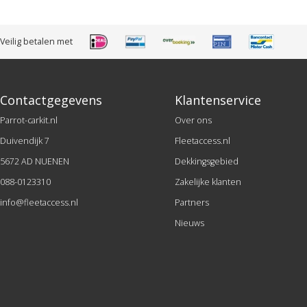
Veilig betalen met
Contactgegevens
Klantenservice
Parrot-carkit.nl
Over ons
Duivendijk 7
Fleetaccess.nl
5672 AD NUENEN
Dekkingsgebied
088-0123310
Zakelijke klanten
info@fleetaccess.nl
Partners
Nieuws