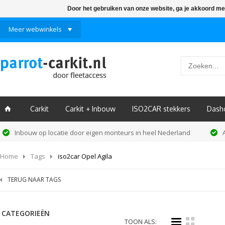
Door het gebruiken van onze website, ga je akkoord me
Meer webwinkels
Carkit
Carkit + Inbouw
ISO2CAR stekkers
Dash
ï
Inbouw op locatie door eigen monteurs in heel Nederland
Home
Tags
iso2car Opel Agila
TERUG NAAR TAGS
CATEGORIEËN
i
k
TOON ALS: