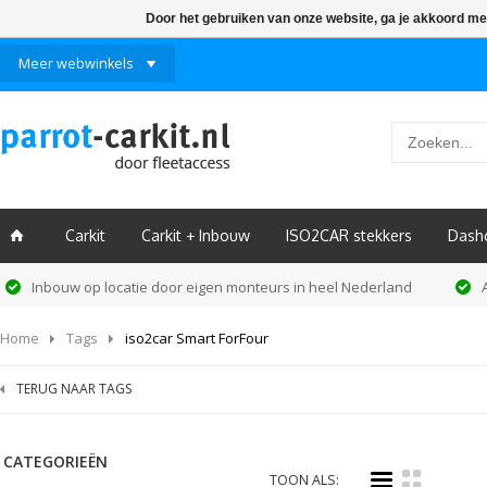
Door het gebruiken van onze website, ga je akkoord me
Meer webwinkels
Carkit
Carkit + Inbouw
ISO2CAR stekkers
Dash
ï
Inbouw op locatie door eigen monteurs in heel Nederland
Home
Tags
iso2car Smart ForFour
TERUG NAAR TAGS
CATEGORIEËN
i
k
TOON ALS: