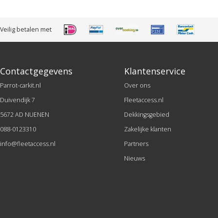
Veilig betalen met
Contactgegevens
Klantenservice
Parrot-carkit.nl
Over ons
Duivendijk 7
Fleetaccess.nl
5672 AD NUENEN
Dekkingsgebied
088-0123310
Zakelijke klanten
info@fleetaccess.nl
Partners
Nieuws