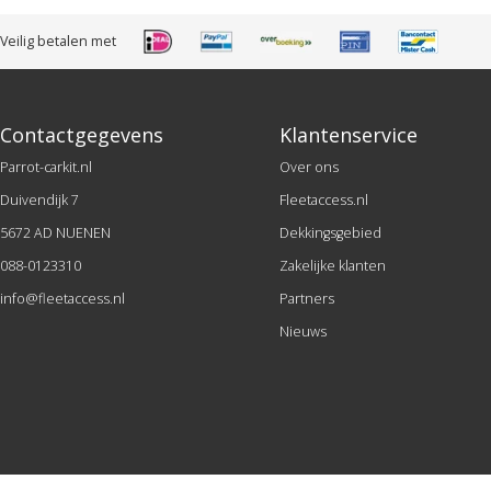
Veilig betalen met
Contactgegevens
Klantenservice
Parrot-carkit.nl
Over ons
Duivendijk 7
Fleetaccess.nl
5672 AD NUENEN
Dekkingsgebied
088-0123310
Zakelijke klanten
info@fleetaccess.nl
Partners
Nieuws