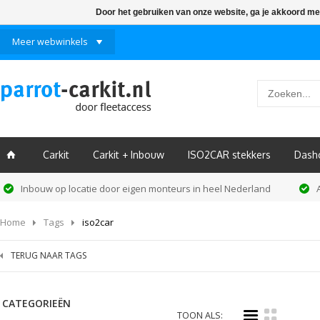
Door het gebruiken van onze website, ga je akkoord me
Meer webwinkels
Carkit
Carkit + Inbouw
ISO2CAR stekkers
Dash
ï
Inbouw op locatie door eigen monteurs in heel Nederland
Home
Tags
iso2car
TERUG NAAR TAGS
CATEGORIEËN
i
k
TOON ALS: