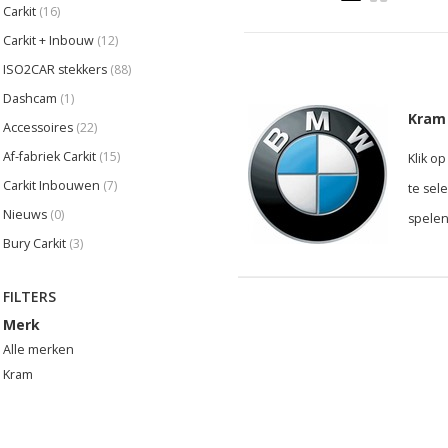
Carkit
(16)
Carkit + Inbouw
(12)
ISO2CAR stekkers
(88)
Dashcam
(1)
Kram 
Accessoires
(22)
Af-fabriek Carkit
(15)
Klik o
Carkit Inbouwen
(7)
te sel
Nieuws
(0)
spelen
Bury Carkit
(3)
FILTERS
Merk
Alle merken
Kram