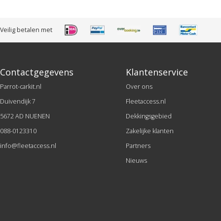
Veilig betalen met
Contactgegevens
Klantenservice
Parrot-carkit.nl
Over ons
Duivendijk 7
Fleetaccess.nl
5672 AD NUENEN
Dekkingsgebied
088-0123310
Zakelijke klanten
info@fleetaccess.nl
Partners
Nieuws