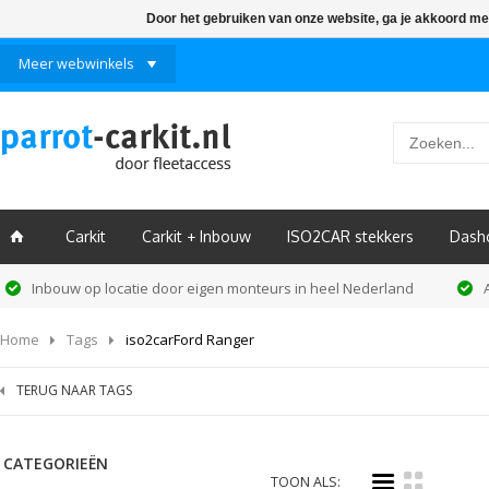
Door het gebruiken van onze website, ga je akkoord me
Meer webwinkels
Carkit
Carkit + Inbouw
ISO2CAR stekkers
Dash
ï
Inbouw op locatie door eigen monteurs in heel Nederland
Home
Tags
iso2carFord Ranger
TERUG NAAR TAGS
CATEGORIEËN
i
k
TOON ALS: