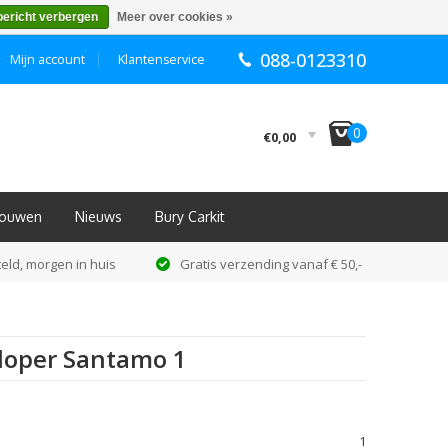
bericht verbergen
Meer over cookies »
088-0123310
Mijn account
Klantenservice
I
0
€0,00
nbouwen
Nieuws
Bury Carkit
eld, morgen in huis
Gratis verzending vanaf € 50,-
loper Santamo 1
1