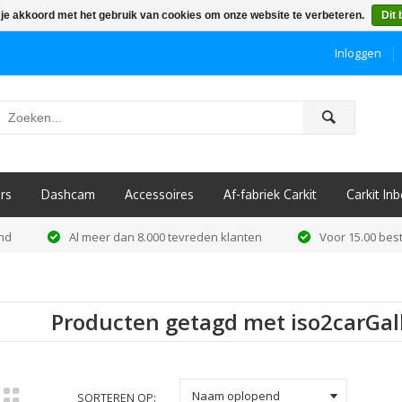
 je akkoord met het gebruik van cookies om onze website te verbeteren.
Dit 
Inloggen
ô
rs
Dashcam
Accessoires
Af-fabriek Carkit
Carkit I
and
Al meer dan 8.000 tevreden klanten
Voor 15.00 best
Producten getagd met iso2carGal
k
Naam oplopend
SORTEREN OP: