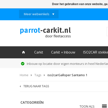
Door het gebruiken van onze website, ga
Meer webwinkels
Carkit
Carkit + Inbouw
ISO2CAR stekke
ï
Inbouw op locatie door eigen monteurs in heel Nederl
Home
Tags
iso2carGalloper Santamo 1
TERUG NAAR TAGS
CATEGORIEËN
i
TOON ALS: