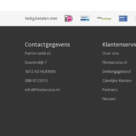
Veilig betalen met
Contactgegevens
Klantenservi
Parrot-carkit.nl
Over ons
Duivendijk 7
Fleetaccess.nl
5672 AD NUENEN
Dekkingsgebied
088-0123310
Zakelijke klanten
info@fleetaccess.nl
Partners
Nieuws