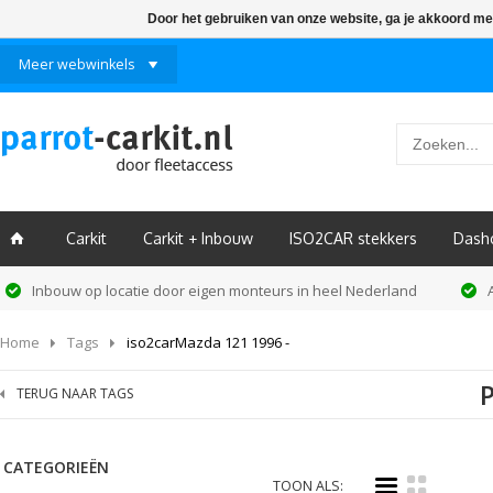
Door het gebruiken van onze website, ga je akkoord me
Meer webwinkels
Carkit
Carkit + Inbouw
ISO2CAR stekkers
Dash
ï
Inbouw op locatie door eigen monteurs in heel Nederland
Home
Tags
iso2carMazda 121 1996 -
TERUG NAAR TAGS
CATEGORIEËN
i
k
TOON ALS: