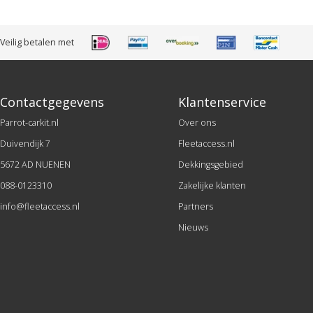
Veilig betalen met
Contactgegevens
Klantenservice
Parrot-carkit.nl
Over ons
Duivendijk 7
Fleetaccess.nl
5672 AD NUENEN
Dekkingsgebied
088-0123310
Zakelijke klanten
info@fleetaccess.nl
Partners
Nieuws