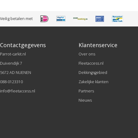
Veilig betalen met
Contactgegevens
Klantenservice
Parrot-carkit.nl
Over ons
Duivendijk 7
Fleetaccess.nl
5672 AD NUENEN
Dekkingsgebied
088-0123310
Zakelijke klanten
info@fleetaccess.nl
Partners
Nieuws