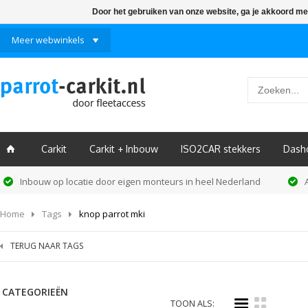
Door het gebruiken van onze website, ga je akkoord me
Meer webwinkels
Carkit
Carkit + Inbouw
ISO2CAR stekkers
Dash
ï
Inbouw op locatie door eigen monteurs in heel Nederland
Home
Tags
knop parrot mki
TERUG NAAR TAGS
CATEGORIEËN
i
k
TOON ALS: