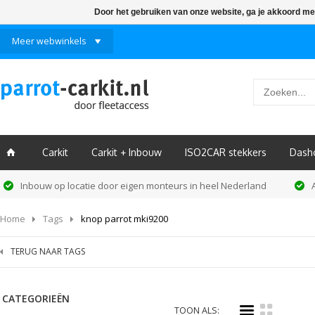
Door het gebruiken van onze website, ga je akkoord me
Meer webwinkels
Carkit
Carkit + Inbouw
ISO2CAR stekkers
Dash
ï
Inbouw op locatie door eigen monteurs in heel Nederland
Home
Tags
knop parrot mki9200
TERUG NAAR TAGS
CATEGORIEËN
i
k
TOON ALS: