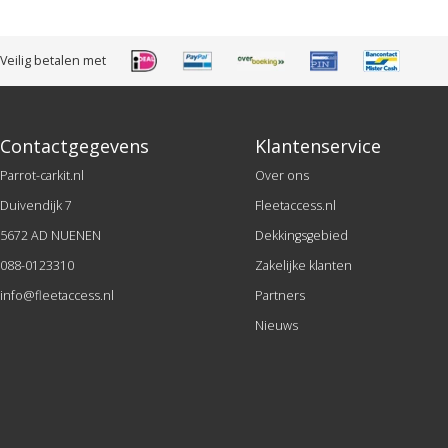
Veilig betalen met
Contactgegevens
Klantenservice
Parrot-carkit.nl
Over ons
Duivendijk 7
Fleetaccess.nl
5672 AD NUENEN
Dekkingsgebied
088-0123310
Zakelijke klanten
info@fleetaccess.nl
Partners
Nieuws