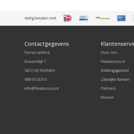
Veilig betalen met
Contactgegevens
Klantenservi
Parrot-carkit.nl
Over ons
Duivendijk 7
Fleetaccess.nl
5672 AD NUENEN
Dekkingsgebied
088-0123310
Zakelijke klanten
info@fleetaccess.nl
Partners
Nieuws