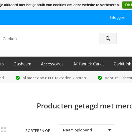
 je akkoord met het gebruik van cookies om onze website te verbeteren.
Dit 
Inloggen
ô
rs
Dashcam
Accessoires
Af-fabriek Carkit
Carkit I
and
Al meer dan 8.000 tevreden klanten
Voor 15.00 best
Producten getagd met mer
k
Naam oplopend
SORTEREN OP: