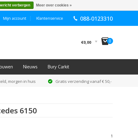
bericht verbergen
Meer over cookies »
088-0123310
Mijn account
Klantenservice
I
0
€0,00
nbouwen
Nieuws
Bury Carkit
eld, morgen in huis
Gratis verzending vanaf € 50,-
cedes 6150
1