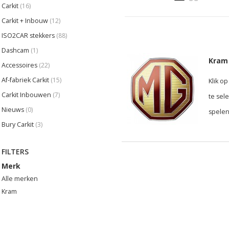
Carkit
(16)
Carkit + Inbouw
(12)
ISO2CAR stekkers
(88)
Dashcam
(1)
Kram 
Accessoires
(22)
Af-fabriek Carkit
(15)
Klik o
Carkit Inbouwen
(7)
te sel
Nieuws
(0)
spelen
Bury Carkit
(3)
FILTERS
Merk
Alle merken
Kram