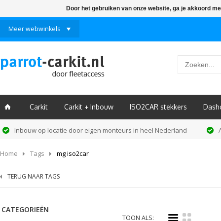
Door het gebruiken van onze website, ga je akkoord me
Meer webwinkels
Carkit
Carkit + Inbouw
ISO2CAR stekkers
Dash
ï
Inbouw op locatie door eigen monteurs in heel Nederland
Home
Tags
mg iso2car
TERUG NAAR TAGS
CATEGORIEËN
i
k
TOON ALS: