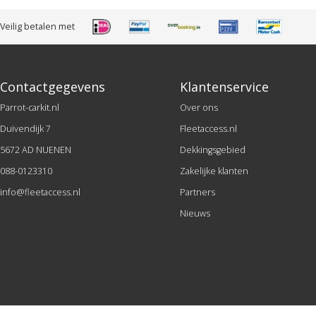
Veilig betalen met
Contactgegevens
Klantenservice
Parrot-carkit.nl
Over ons
Duivendijk 7
Fleetaccess.nl
5672 AD NUENEN
Dekkingsgebied
088-0123310
Zakelijke klanten
info@fleetaccess.nl
Partners
Nieuws