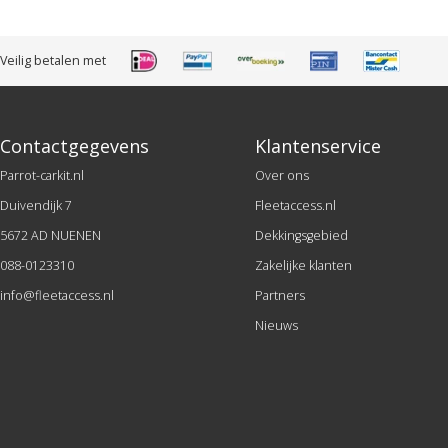
Veilig betalen met
Contactgegevens
Klantenservice
Parrot-carkit.nl
Over ons
Duivendijk 7
Fleetaccess.nl
5672 AD NUENEN
Dekkingsgebied
088-0123310
Zakelijke klanten
info@fleetaccess.nl
Partners
Nieuws