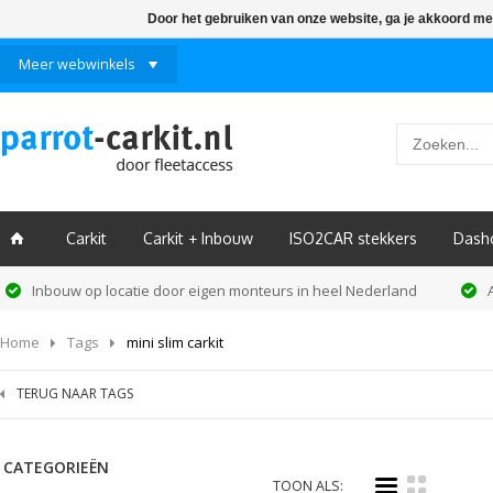
Door het gebruiken van onze website, ga je akkoord me
Meer webwinkels
Carkit
Carkit + Inbouw
ISO2CAR stekkers
Dash
ï
Inbouw op locatie door eigen monteurs in heel Nederland
Home
Tags
mini slim carkit
TERUG NAAR TAGS
CATEGORIEËN
i
k
TOON ALS: