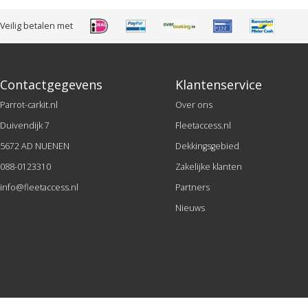
Veilig betalen met
Contactgegevens
Klantenservice
Parrot-carkit.nl
Over ons
Duivendijk 7
Fleetaccess.nl
5672 AD NUENEN
Dekkingsgebied
088-0123310
Zakelijke klanten
info@fleetaccess.nl
Partners
Nieuws