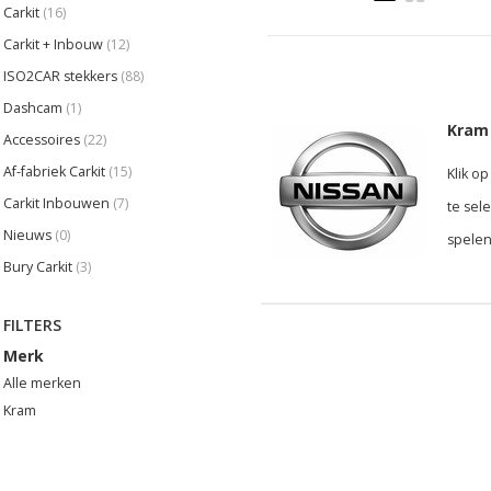
Carkit
(16)
Carkit + Inbouw
(12)
ISO2CAR stekkers
(88)
Dashcam
(1)
Kram 
Accessoires
(22)
Af-fabriek Carkit
(15)
Klik o
Carkit Inbouwen
(7)
te sel
Nieuws
(0)
spelen
Bury Carkit
(3)
FILTERS
Merk
Alle merken
Kram