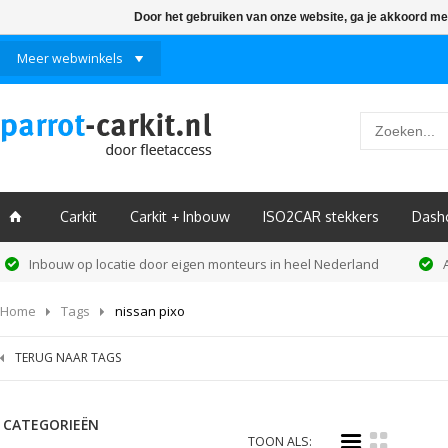
Door het gebruiken van onze website, ga je akkoord me
Meer webwinkels
Carkit
Carkit + Inbouw
ISO2CAR stekkers
Dash
ï
Inbouw op locatie door eigen monteurs in heel Nederland
Home
Tags
nissan pixo
TERUG NAAR TAGS
CATEGORIEËN
i
k
TOON ALS: