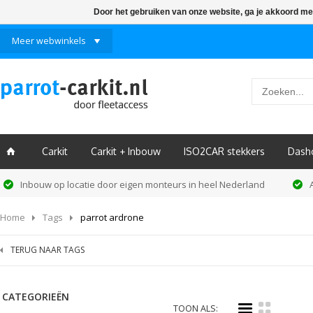
Door het gebruiken van onze website, ga je akkoord me
Meer webwinkels
Carkit
Carkit + Inbouw
ISO2CAR stekkers
Dash
ï
Inbouw op locatie door eigen monteurs in heel Nederland
Home
Tags
parrot ardrone
TERUG NAAR TAGS
CATEGORIEËN
i
k
TOON ALS: