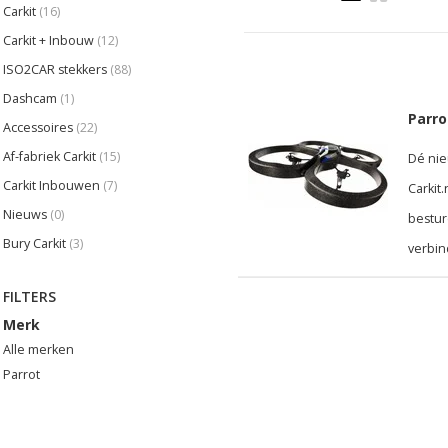
Carkit
(16)
Carkit + Inbouw
(12)
ISO2CAR stekkers
(88)
Dashcam
(1)
Parro
Accessoires
(22)
Af-fabriek Carkit
(15)
Dé nie
Carkit Inbouwen
(7)
Carkit
Nieuws
(0)
bestur
Bury Carkit
(3)
verbin
FILTERS
Merk
Alle merken
Parrot