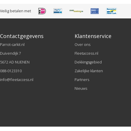
Veilig betalen met
Contactgegevens
Klantenservice
Parrot-carkit.nl
Over ons
Duivendijk 7
Fleetaccess.nl
5672 AD NUENEN
Dekkingsgebied
088-0123310
Zakelijke klanten
info@fleetaccess.nl
Partners
Nieuws