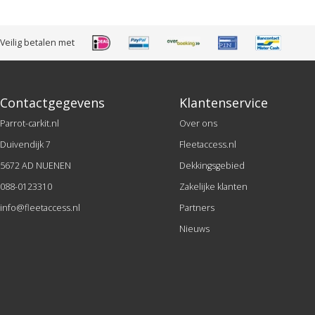
Veilig betalen met
Contactgegevens
Klantenservice
Parrot-carkit.nl
Over ons
Duivendijk 7
Fleetaccess.nl
5672 AD NUENEN
Dekkingsgebied
088-0123310
Zakelijke klanten
info@fleetaccess.nl
Partners
Nieuws