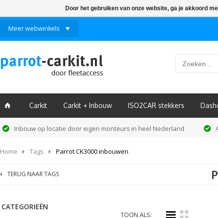
Door het gebruiken van onze website, ga je akkoord me
Meer webwinkels
Carkit
Carkit + Inbouw
ISO2CAR stekkers
Dash
ï
Inbouw op locatie door eigen monteurs in heel Nederland
Home
Tags
Parrot CK3000 inbouwen
P
TERUG NAAR TAGS
CATEGORIEËN
i
k
TOON ALS: