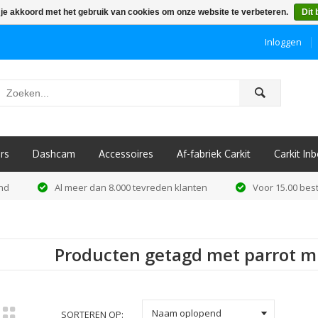
 je akkoord met het gebruik van cookies om onze website te verbeteren.
Dit 
Inloggen
ô
rs
Dashcam
Accessoires
Af-fabriek Carkit
Carkit I
and
Al meer dan 8.000 tevreden klanten
Voor 15.00 best
Producten getagd met parrot 
k
Naam oplopend
SORTEREN OP: