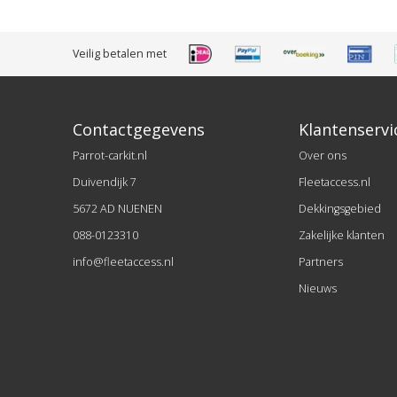
Veilig betalen met
Contactgegevens
Klantenservi
Parrot-carkit.nl
Over ons
Duivendijk 7
Fleetaccess.nl
5672 AD NUENEN
Dekkingsgebied
088-0123310
Zakelijke klanten
info@fleetaccess.nl
Partners
Nieuws