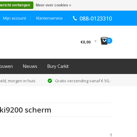
bericht verbergen
Meer over cookies »
088-0123310
Mijn account
Klantenservice
I
0
€0,00
nbouwen
Nieuws
Bury Carkit
eld, morgen in huis
Gratis verzending vanaf € 50,-
mki9200 scherm
1