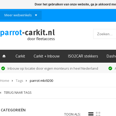
Door het gebruiken van onze website, ga je akkoord me
Meer webwinkels
Carkit
Carkit + Inbouw
ISO2CAR stekkers
Dash
ï
Inbouw op locatie door eigen monteurs in heel Nederland
Home
Tags
parrot mki9200
TERUG NAAR TAGS
CATEGORIEËN
i
k
TOON ALS: