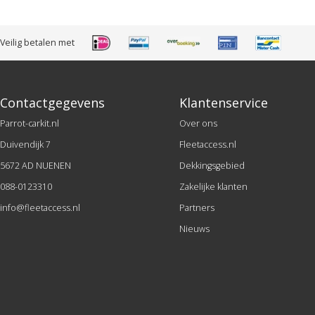
Veilig betalen met
Contactgegevens
Klantenservice
Parrot-carkit.nl
Over ons
Duivendijk 7
Fleetaccess.nl
5672 AD NUENEN
Dekkingsgebied
088-0123310
Zakelijke klanten
info@fleetaccess.nl
Partners
Nieuws