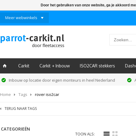
Door het gebruiken van onze website, ga je akkoord me
Meer webwinkels
Carkit
Carkit + Inbouw
ISO2CAR stekkers
Dash
ï
Inbouw op locatie door eigen monteurs in heel Nederland
Home
Tags
rover iso2car
TERUG NAAR TAGS
CATEGORIEËN
i
k
TOON ALS: