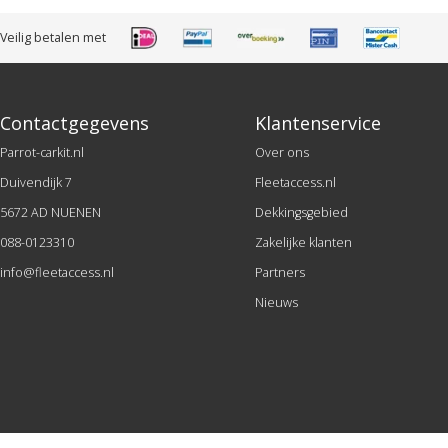
Veilig betalen met
Contactgegevens
Klantenservice
Parrot-carkit.nl
Over ons
Duivendijk 7
Fleetaccess.nl
5672 AD NUENEN
Dekkingsgebied
088-0123310
Zakelijke klanten
info@fleetaccess.nl
Partners
Nieuws