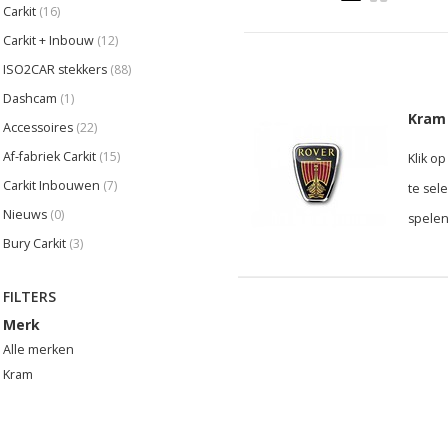
Carkit
(16)
Carkit + Inbouw
(12)
ISO2CAR stekkers
(88)
Dashcam
(1)
Kram 
Accessoires
(22)
Af-fabriek Carkit
(15)
Klik o
Carkit Inbouwen
(7)
te sel
Nieuws
(0)
spelen
Bury Carkit
(3)
FILTERS
Merk
Alle merken
Kram