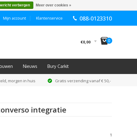
bericht verbergen
Meer over cookies »
088-0123310
Mijn account
Klantenservice
I
0
€0,00
nbouwen
Nieuws
Bury Carkit
eld, morgen in huis
Gratis verzending vanaf € 50,-
onverso integratie
1