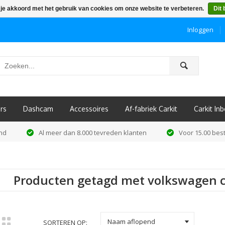
 je akkoord met het gebruik van cookies om onze website te verbeteren.
Dit 
Inloggen
ô
rs
Dashcam
Accessoires
Af-fabriek Carkit
Carkit I
and
Al meer dan 8.000 tevreden klanten
Voor 15.00 best
Producten getagd met volkswagen c
k
Naam aflopend
SORTEREN OP: