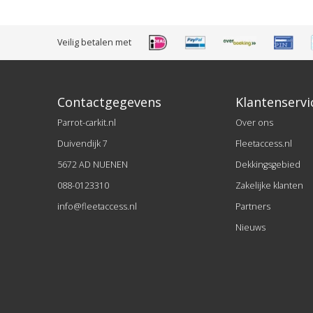
Veilig betalen met
Contactgegevens
Klantenservi
Parrot-carkit.nl
Over ons
Duivendijk 7
Fleetaccess.nl
5672 AD NUENEN
Dekkingsgebied
088-0123310
Zakelijke klanten
info@fleetaccess.nl
Partners
Nieuws