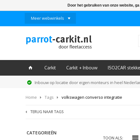
Door het gebruiken van onze website, ga
Meer webwinkels
Carkit
Carkit + Inbouw
ISO2CAR stekke
ï
Inbouw op locatie door eigen monteurs in heel Nederl
Home
Tags
volkswagen converso integratie
TERUG NAAR TAGS
CATEGORIEËN
i
TOON ALS: