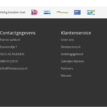
Veilig betalen met
Contactgegevens
Klantenservice
Parrot-carkit.nl
Over ons
Duivendijk 7
Fleetaccess.nl
5672 AD NUENEN
Dekkingsgebied
088-0123310
Zakelijke klanten
info@fleetaccess.nl
Partners
Nieuws