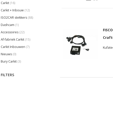
Carkit
(16)
Carkit + Inbouw
(12)
ISO2CAR stekkers
(88)
Dashcam
(1)
FISCO
Accessoires
(22)
Craft
Af-fabriek Carkit
(15)
Carkit Inbouwen
(7)
Kufate
Nieuws
(0)
Bury Carkit
(3)
FILTERS