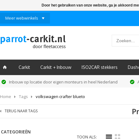
Door het gebruiken van onze website, ga je akkoord me
Meer webwinkels
Carkit
Carkit + Inbouw
ISO2CAR stekkers
Dash
ï
Inbouw op locatie door eigen monteurs in heel Nederland
Home
Tags
volkswagen crafter blueto
P
TERUG NAAR TAGS
CATEGORIEËN
i
k
TOON ALS: