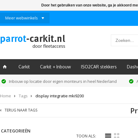
Door het gebruiken van onze website, ga je akkoord me
Meer webwinkels
Carkit
Carkit + Inbouw
ISO2CAR stekkers
Dash
ï
Inbouw op locatie door eigen monteurs in heel Nederland
Home
Tags
display integratie mki9200
Pr
TERUG NAAR TAGS
CATEGORIEËN
i
k
TOON ALS: