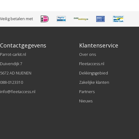
Veilig betalen met
Contactgegevens
Klantenservice
Parrot-carkit.nl
Over ons
Duivendijk 7
Fleetaccess.nl
5672 AD NUENEN
Dekkingsgebied
088-0123310
Zakelijke klanten
info@fleetaccess.nl
Partners
Nieuws