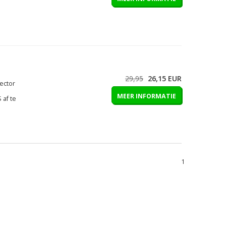
29,95
26,15
EUR
ector
MEER INFORMATIE
 af te
1