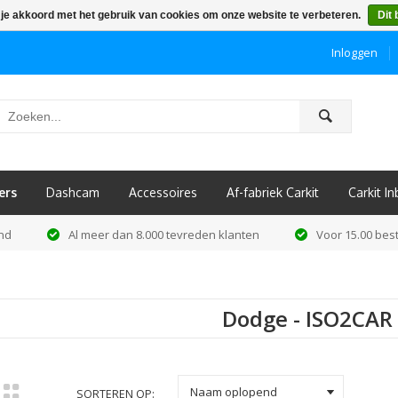
 je akkoord met het gebruik van cookies om onze website te verbeteren.
Dit 
Inloggen
ô
ers
Dashcam
Accessoires
Af-fabriek Carkit
Carkit I
and
Al meer dan 8.000 tevreden klanten
Voor 15.00 best
Dodge - ISO2CAR
k
Naam oplopend
SORTEREN OP: