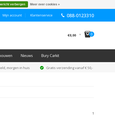
bericht verbergen
Meer over cookies »
088-0123310
Mijn account
Klantenservice
I
0
€0,00
nbouwen
Nieuws
Bury Carkit
eld, morgen in huis
Gratis verzending vanaf € 50,-
1