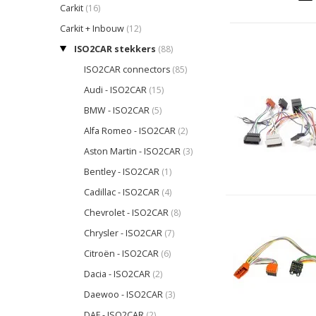
Carkit
(16)
Carkit + Inbouw
(12)
ISO2CAR stekkers
(88)
ISO2CAR connectors
(85)
Audi - ISO2CAR
(15)
BMW - ISO2CAR
(5)
Alfa Romeo - ISO2CAR
(2)
Aston Martin - ISO2CAR
(3)
Bentley - ISO2CAR
(1)
Cadillac - ISO2CAR
(4)
Chevrolet - ISO2CAR
(8)
Chrysler - ISO2CAR
(7)
Citroën - ISO2CAR
(6)
Dacia - ISO2CAR
(2)
Daewoo - ISO2CAR
(3)
DAF - ISO2CAR
(2)