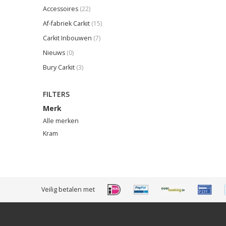
Accessoires
(22)
Af-fabriek Carkit
(15)
Carkit Inbouwen
(7)
Nieuws
(0)
Bury Carkit
(3)
FILTERS
Merk
Alle merken
Kram
Veilig betalen met