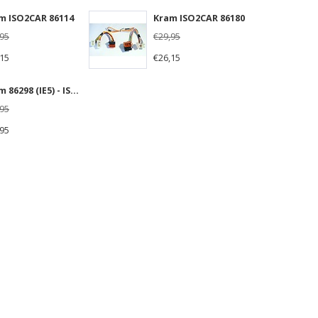
m ISO2CAR 86114
Kram ISO2CAR 86180
,95
€29,95
,15
€26,15
Kram 86298 (IE5) - ISO2CAR verlengkabel voeding en speakers 5 meter
,95
,95