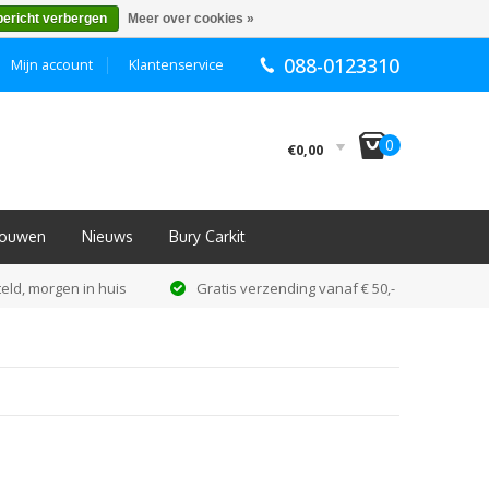
bericht verbergen
Meer over cookies »
088-0123310
Mijn account
Klantenservice
I
0
€0,00
nbouwen
Nieuws
Bury Carkit
eld, morgen in huis
Gratis verzending vanaf € 50,-