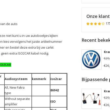
Onze klan
17
 van de auto
e niet kunt u in uw autoboekjes kijken
Recent bekek
n kies vervolgens het juiste artikelnummer
er en bestel deze extra bij uw carkit
en geen extra ISO2CAR kabel nodig.
€29
ISO2CAR
€26
r
Bijpassende 
Audiosysteem
kenmerk
iso2car
All, New Fakra
86942
Kra
type
€29
Without separate
ISO
amplifier
€26