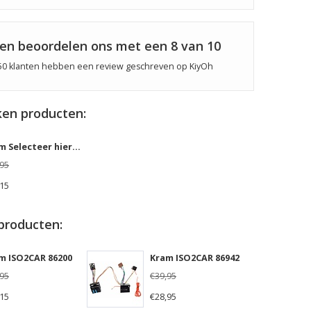
ten beoordelen ons met een
8
van 10
50
klanten hebben een review geschreven op KiyOh
en producten:
Kram Selecteer hier uw Volkswagen ISO2CAR
,95
,15
producten:
m ISO2CAR 86200
Kram ISO2CAR 86942
,95
€39,95
,15
€28,95