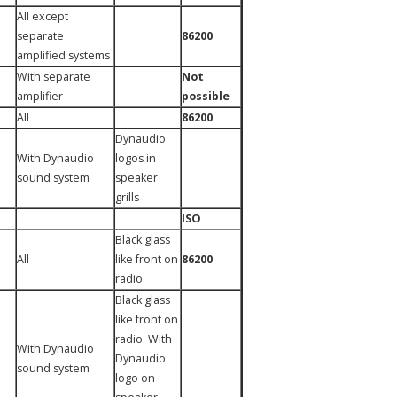
All except
separate
86200
amplified systems
With separate
Not
amplifier
possible
All
86200
Dynaudio
With Dynaudio
logos in
sound system
speaker
grills
ISO
Black glass
All
like front on
86200
radio.
Black glass
like front on
radio. With
With Dynaudio
Dynaudio
sound system
logo on