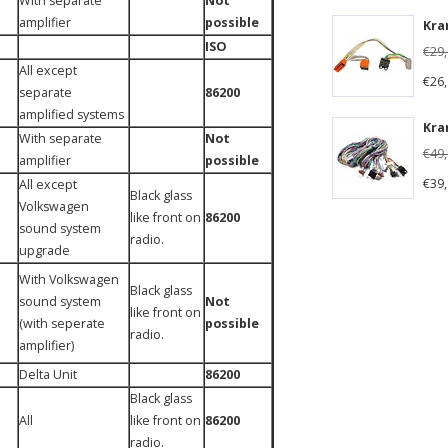
With separate
Not
amplifier
possible
Kra
ISO
€29
All except
€26
separate
86200
amplified systems
With separate
Not
€49
amplifier
possible
€39
All except
Black glass
Volkswagen
like front on
86200
sound system
radio.
upgrade
With Volkswagen
Black glass
sound system
Not
like front on
(with seperate
possible
radio.
amplifier)
Delta Unit
86200
Black glass
All
like front on
86200
radio.