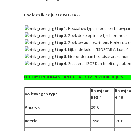
Hoe kies ik de juiste ISO2CAR?
Stap 1:
Bepaal uw type, model en bouwjaar
Stap 2:
Zoek deze op in de lijst hieronder
Stap 3:
Zoek uw audiosysteem. Herkent u dez
Stap 4:
Kijk in de kolom "ISO2CAR Adapter" e
Stap 5:
Kies onderaan het juiste artikelnumm
Stap 6:
Staat er al ISO? Dan heeft u geluk 
LET OP: ONDERAAN KUNT U PAS KIEZEN VOOR DE JUISTE 
Bouwjaar
Bouwjaa
Volkswagen type
begin
eind
Amarok
2010-
Beetle
1998-
-2010