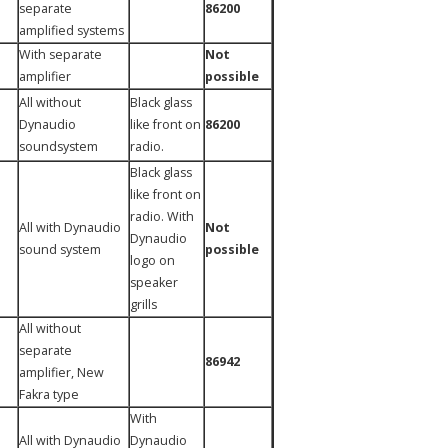
separate
86200
amplified systems
With separate
Not
amplifier
possible
All without
Black glass
Dynaudio
like front on
86200
soundsystem
radio.
Black glass
like front on
radio. With
All with Dynaudio
Not
Dynaudio
sound system
possible
logo on
speaker
grills
All without
separate
86942
amplifier, New
Fakra type
With
All with Dynaudio
Dynaudio