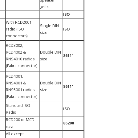
speaker
grills
ISO
With RCD2001
Single DIN
radio (ISO
ISO
size
connectors)
RCD3002,
RCD4002 &
Double DIN
86111
RNS4010 radios
size
(Fakra connector)
RCD4001,
RNS4001 &
Double DIN
86111
RNS5001 radios
size
(Fakra connector)
Standard ISO
ISO
Radio
RCD200 or MCD
86200
navi
All except