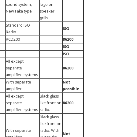
sound system,
logo on
New Faka type
speaker
grills
Standard ISO
ISO
Radio
RCD200
86200
ISO
ISO
All except
separate
86200
amplified systems
With separate
Not
amplifier
possible
All except
Black glass
separate
like front on
86200
amplified systems
radio.
Black glass
like front on
With separate
radio. With
Not